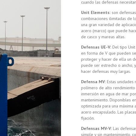
cuando las defensas necesitan
Unit Elements:
son defensas
combinaciones ilimitadas de l
una gran variedad de aplicaci
acero (marco) que puede hacer
de casco y mareas altas.
Defensas UE-V:
Del tipo Unit
en forma de V que pueden se
proteger y hacer de ella un d
puede ser estrecho o ancho, 
hacer defensas muy largas.
Defensa MV:
Estas unidades 
polímero de alto rendimiento 
inmersión en agua de mar por 
mantenimiento. Disponibles e
optimizada para una máxima a
acero encapsulado. Las placas 
fijación.
Defensas MV-V:
Las defensas
simple y sin mantenimiento, c