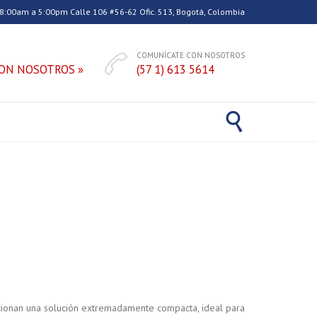
 8:00am a 5:00pm Calle 106 #56-62 Ofic. 513, Bogotá, Colombia
COMUNÍCATE CON NOSOTROS

ON NOSOTROS »
(57 1) 613 5614

cionan una solución extremadamente compacta, ideal para