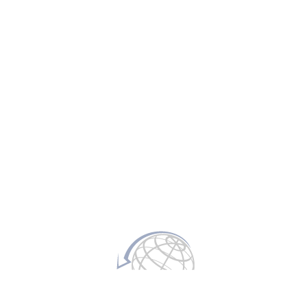
MÁS POPUL
dry (secos)
escudos