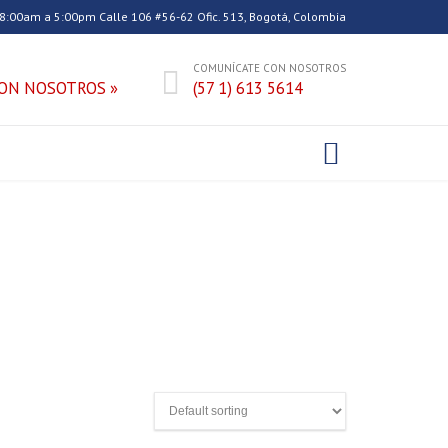
 8:00am a 5:00pm Calle 106 #56-62 Ofic. 513, Bogotá, Colombia
COMUNÍCATE CON NOSOTROS

ON NOSOTROS »
(57 1) 613 5614
