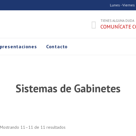
Lunes - Viernes
TIENES ALGUNA DUDA

COMUNÍCATE C
Skip
presentaciones
Contacto
to
content
Sistemas de Gabinetes
Mostrando 11–11 de 11 resultados